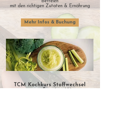
befreien
mit den richtigen
Zutaten & Ernährung
Mehr Infos & Buchung
TCM Kochkurs Stoffwechsel
anregen & unterstützen
Mi., 09. Sep
t
ember 2026
Kompass
Schule Luzern
Lerne, wie du mit einfachen,
nährstoffreichen
Gerichten deinen Stoffwechsel
aktivierst